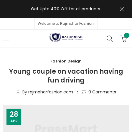
Get Upto 40% Off for all products.
Welcome to Rajmohar Fashion!
0
Fashion Design
Young couple on vacation having
fun driving
By
rajmoharfashion.com
0
Comments
28
APR